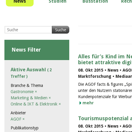
News
Studien
Busstation
Rech
Suche
News Filter
Alles für’s Kind im 
bietet attraktive di
Aktive Auswahl
( 2
08. Okt 2015 • News • AGO
Marktforschung • Mediaa
Treffer )
Die AGOF facts & figures „Sp
Branche & Thema
unter den Nutzern stationäre
Gastronomie
×
Kundenpotenziale für Werbung
Marketing & Medien
×
mehr
Online & IKT & Elektronik
×
Anbieter
Tourismuspotenzial 
AGOF
×
08. Okt 2015 • News • AGO
Publikationstyp