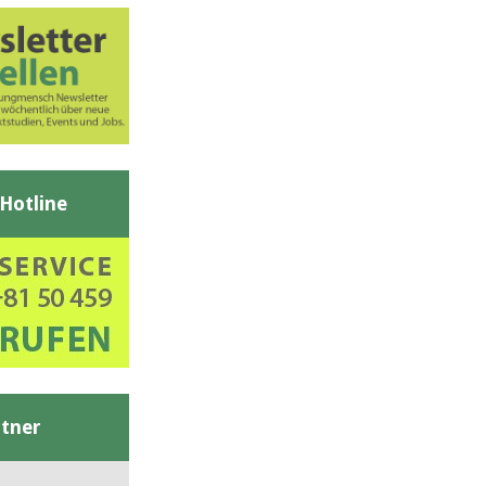
-Hotline
tner