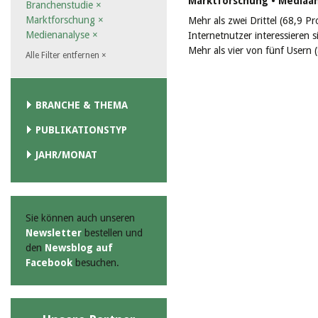
Marktforschung • Mediaa
Branchenstudie
×
Marktforschung
×
Mehr als zwei Drittel (68,9 P
Medienanalyse
×
Internetnutzer interessieren s
Mehr als vier von fünf Usern 
Alle Filter entfernen
×
BRANCHE & THEMA
PUBLIKATIONSTYP
JAHR/MONAT
Sie können auch unseren
Newsletter
bestellen und
den
Newsblog auf
Facebook
besuchen.