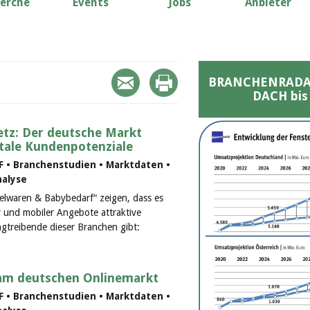
erche
Events
Jobs
Anbieter
BRANCHENRADAR 
DACH bis
Netz: Der deutsche Markt
gitale Kundenpotenziale
F • Branchenstudien • Marktdaten •
nalyse
ielwaren & Babybedarf“ zeigen, dass es
r und mobiler Angebote attraktive
treibende dieser Branchen gibt:
am deutschen Onlinemarkt
F • Branchenstudien • Marktdaten •