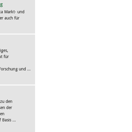
ng
zka Markt- und
r auch für
iges,
t für
 Forschung und ...
 zu den
sen der
hen
Basis ...