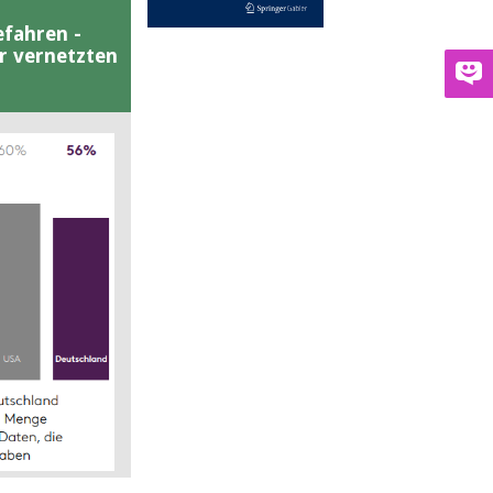
efahren -
er vernetzten