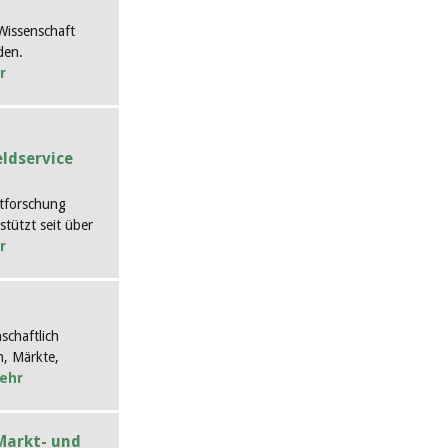
Wissenschaft
den.
r
ldservice
tforschung
tützt seit über
r
nschaftlich
, Märkte,
ehr
Markt- und