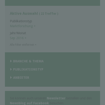
Aktive Auswahl
( 22 Treffer )
Publikationstyp
Marktforschung
×
Jahr/Monat
Sep 2016
×
Alle Filter entfernen
×
BRANCHE & THEMA
PUBLIKATIONSTYP
ANBIETER
Sie können auch unseren
Newsletter
bestellen und den
Newsblog auf Facebook
besuchen.