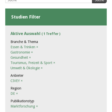
Suche
Studien Filter
Aktive Auswahl
( 1 Treffer )
Branche & Thema
Essen & Trinken
×
Gastronomie
×
Gesundheit
×
Tourismus, Freizeit & Sport
×
Umwelt & Ökologie
×
Anbieter
CIVEY
×
Region
DE
×
Publikationstyp
Marktforschung
×