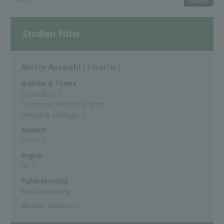
Suche
Studien Filter
Aktive Auswahl
( 1 Treffer )
Branche & Thema
Gesundheit
×
Tourismus, Freizeit & Sport
×
Umwelt & Ökologie
×
Anbieter
CIVEY
×
Region
DE
×
Publikationstyp
Marktforschung
×
Alle Filter entfernen
×