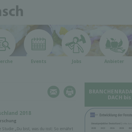
erche
Events
Jobs
Anbieter
BRANCHENRADAR 
DACH bis
schland 2018
orschung
e Studie „Du bist, was du isst: So ernährt