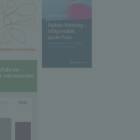
efahren -
er vernetzten