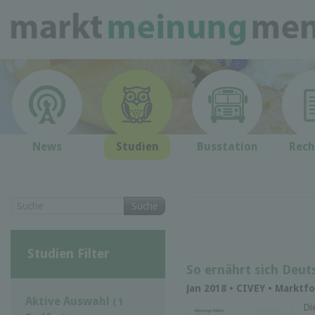
News
Studien
Busstation
Rech
Suche
Studien Filter
So ernährt sich Deut
Jan 2018 • CIVEY • Marktf
Aktive Auswahl
( 1
Di