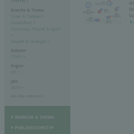
Treffer )
si
De
Branche & Thema
Su
Essen & Trinken
×
Gesundheit
×
Tourismus, Freizeit & Sport
×
Umwelt & Ökologie
×
Anbieter
CIVEY
×
Region
DE
×
Jahr
2018
×
Alle Filter entfernen
×
BRANCHE & THEMA
PUBLIKATIONSTYP