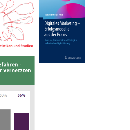
efahren -
er vernetzten