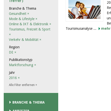
Treffer )
20
Re
Branche & Thema
Er
Gesundheit
×
un
Mode & Lifestyle
×
Be
Online & IKT & Elektronik
×
Tourismusanalyse ...
mehr
Tourismus, Freizeit & Sport
×
Verkehr & Mobilität
×
Region
DE
×
Publikationstyp
Marktforschung
×
Jahr
2016
×
Alle Filter entfernen
×
BRANCHE & THEMA
ANBIETER