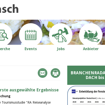
erche
Events
Jobs
Anbieter
BRANCHENRADAR 
DACH bis
Erste ausgewählte Ergebnisse
schung
e Tourismusstudie "RA Reiseanalyse