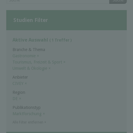
Suche
Studien Filter
Aktive Auswahl
( 1 Treffer )
Branche & Thema
Gastronomie
×
Tourismus, Freizeit & Sport
×
Umwelt & Ökologie
×
Anbieter
CIVEY
×
Region
DE
×
Publikationstyp
Marktforschung
×
Alle Filter entfernen
×