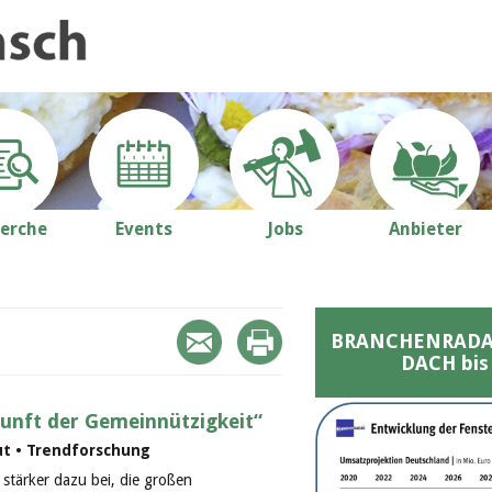
erche
Events
Jobs
Anbieter
BRANCHENRADAR 
DACH bis
kunft der Gemeinnützigkeit“
ut • Trendforschung
stärker dazu bei, die großen