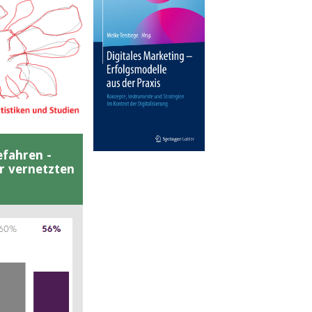
efahren -
er vernetzten