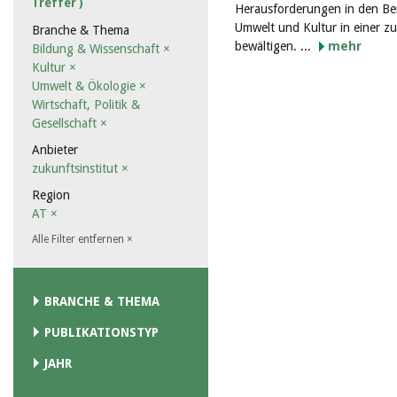
Treffer )
Herausforderungen in den Ber
Umwelt und Kultur in einer z
Branche & Thema
bewältigen. ...
mehr
Bildung & Wissenschaft
×
Kultur
×
Umwelt & Ökologie
×
Wirtschaft, Politik &
Gesellschaft
×
Anbieter
zukunftsinstitut
×
Region
AT
×
Alle Filter entfernen
×
BRANCHE & THEMA
PUBLIKATIONSTYP
JAHR