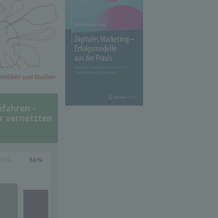
efahren -
er vernetzten