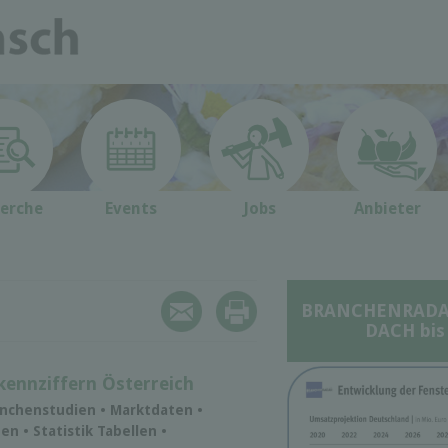
erche
Events
Jobs
Anbieter
BRANCHENRADAR 
DACH bis
kennziffern Österreich
nchenstudien • Marktdaten •
n • Statistik Tabellen •