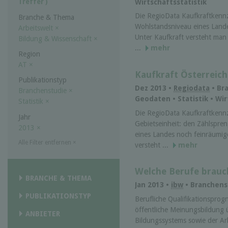
Treffer )
Wirtschaftsstatistik
Die RegioData Kaufkraftkennzi
Branche & Thema
Wohlstandsniveau eines Landes
Arbeitswelt
×
Unter Kaufkraft versteht man d
Bildung & Wissenschaft
×
...
mehr
Region
AT
×
Kaufkraft Österreich
Publikationstyp
Dez 2013 •
Regiodata
• Br
Branchenstudie
×
Geodaten • Statistik • Wir
Statistik
×
Die RegioData Kaufkraftkennzi
Jahr
Gebietseinheit: den Zählspre
2013
×
eines Landes noch feinräumig
Alle Filter entfernen
×
versteht ...
mehr
Welche Berufe brauc
BRANCHE & THEMA
Jan 2013 •
ibw
• Branchenst
PUBLIKATIONSTYP
Berufliche Qualifikationsprog
öffentliche Meinungsbildung 
ANBIETER
Bildungssystems sowie der Arb