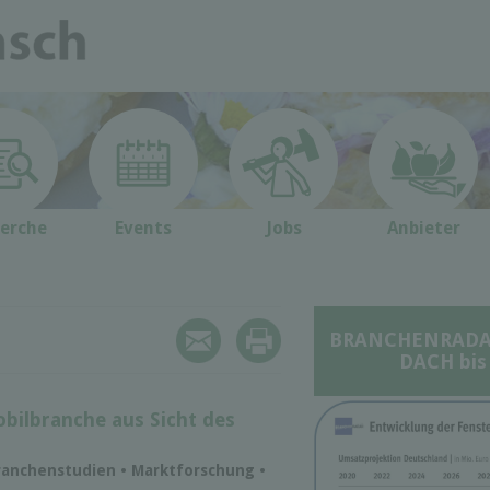
erche
Events
Jobs
Anbieter
BRANCHENRADAR 
DACH bis
bilbranche aus Sicht des
ranchenstudien • Marktforschung •