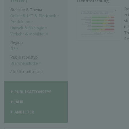
Trendforschung
Treffer )
De
Branche & Thema
ze
Online & IKT & Elektronik
×
st
Produktion
×
ne
Umwelt & Ökologie
×
Th
Verkehr & Mobilität
×
Re
Region
DE
×
Publikationstyp
Branchenstudie
×
Alle Filter entfernen
×
PUBLIKATIONSTYP
JAHR
ANBIETER