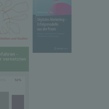
efahren -
er vernetzten