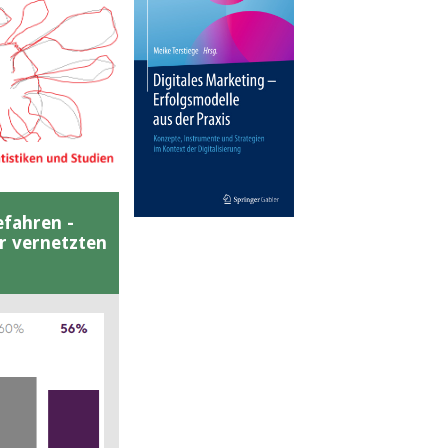
efahren -
er vernetzten