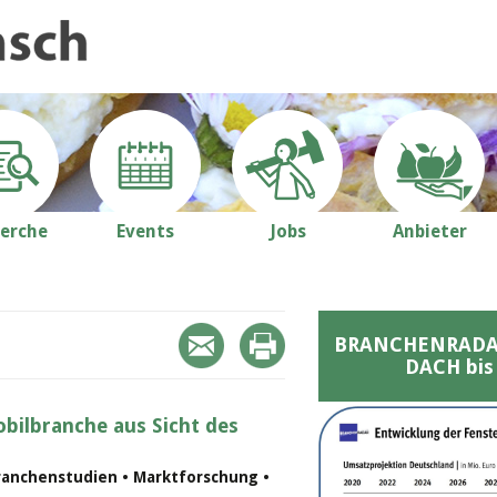
erche
Events
Jobs
Anbieter
BRANCHENRADAR 
DACH bis
bilbranche aus Sicht des
ranchenstudien • Marktforschung •