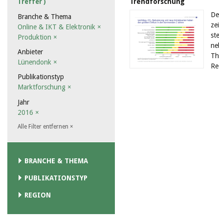
Trendforschung
Treffer )
De
Branche & Thema
ze
Online & IKT & Elektronik
×
st
Produktion
×
ne
Anbieter
Th
Lünendonk
×
Re
Publikationstyp
Marktforschung
×
Jahr
2016
×
Alle Filter entfernen
×
BRANCHE & THEMA
PUBLIKATIONSTYP
REGION