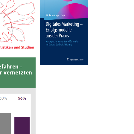
efahren -
er vernetzten