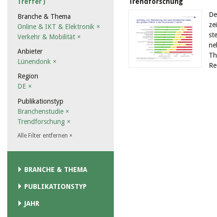
Trendforschung
Treffer )
De
Branche & Thema
ze
Online & IKT & Elektronik
×
st
Verkehr & Mobilität
×
ne
Anbieter
Th
Lünendonk
×
Re
Region
DE
×
Publikationstyp
Branchenstudie
×
Trendforschung
×
Alle Filter entfernen
×
BRANCHE & THEMA
PUBLIKATIONSTYP
JAHR