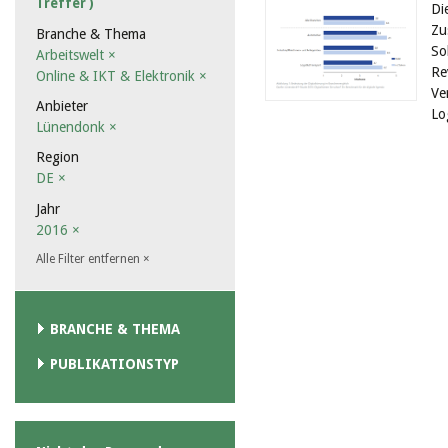
Treffer )
Di
Zu
Branche & Thema
So
Arbeitswelt
×
Re
Online & IKT & Elektronik
×
Ve
Anbieter
Lo
Lünendonk
×
Region
DE
×
Jahr
2016
×
Alle Filter entfernen
×
BRANCHE & THEMA
PUBLIKATIONSTYP