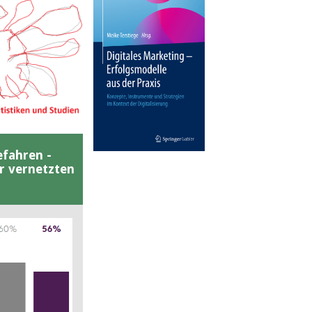
efahren -
er vernetzten