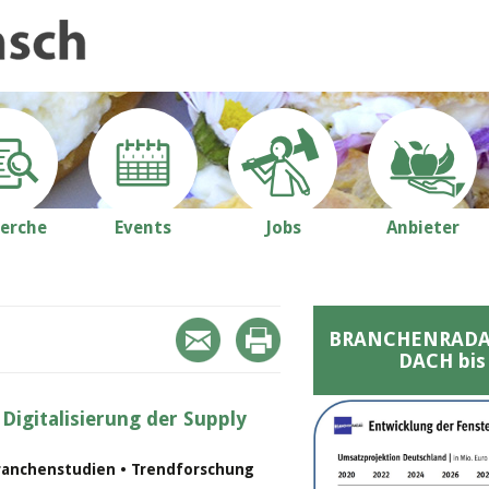
erche
Events
Jobs
Anbieter
BRANCHENRADAR 
DACH bis
 Digitalisierung der Supply
ranchenstudien • Trendforschung