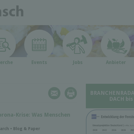
erche
Events
Jobs
Anbieter
BRANCHENRADAR 
DACH bis
orona-Krise: Was Menschen
arch • Blog & Paper