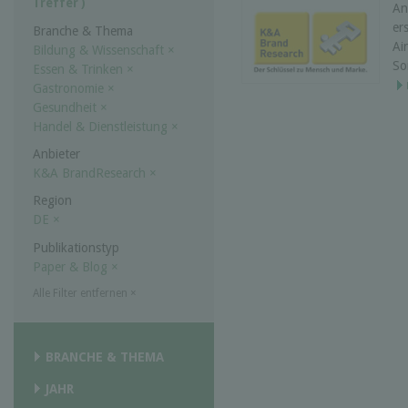
Treffer )
An
er
Branche & Thema
Ai
Bildung & Wissenschaft
×
So
Essen & Trinken
×
Gastronomie
×
Gesundheit
×
Handel & Dienstleistung
×
Anbieter
K&A BrandResearch
×
Region
DE
×
Publikationstyp
Paper & Blog
×
Alle Filter entfernen
×
BRANCHE & THEMA
JAHR