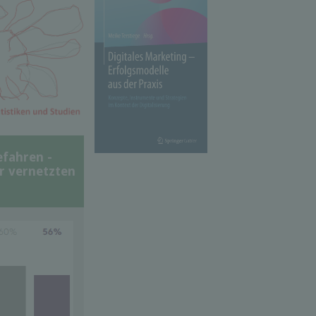
efahren -
er vernetzten