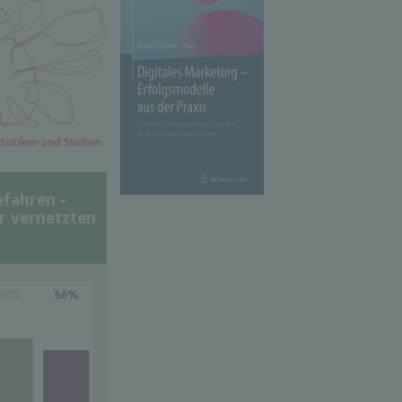
efahren -
er vernetzten