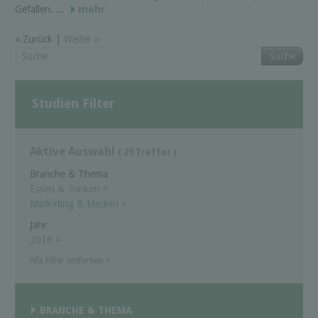
Gefallen. ...
mehr
« Zurück |
Weiter »
Suche
Studien Filter
Aktive Auswahl
( 29 Treffer )
Branche & Thema
Essen & Trinken
×
Marketing & Medien
×
Jahr
2016
×
Alle Filter entfernen
×
BRANCHE & THEMA