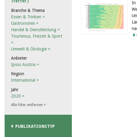
Treffer )
In
We
Branche & Thema
Um
Essen & Trinken
×
Lä
Gastronomie
×
na
Handel & Dienstleistung
×
Tourismus, Freizeit & Sport
×
Umwelt & Ökologie
×
Anbieter
Ipsos Austria
×
Region
International
×
Jahr
2020
×
Alle Filter entfernen
×
PUBLIKATIONSTYP