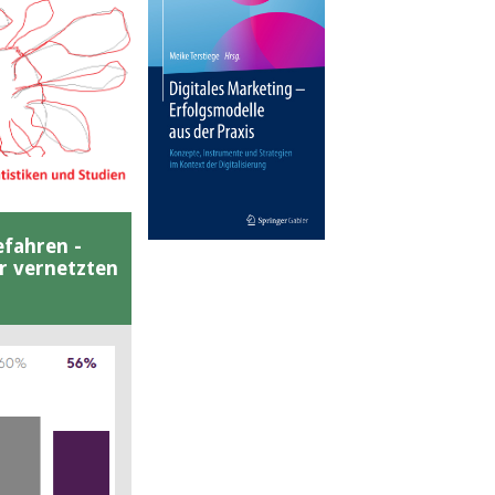
efahren -
er vernetzten