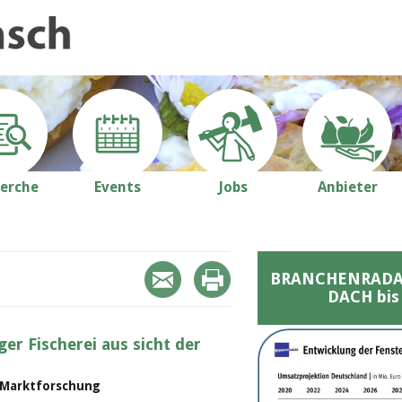
erche
Events
Jobs
Anbieter
BRANCHENRADAR 
DACH bis
er Fischerei aus sicht der
• Marktforschung