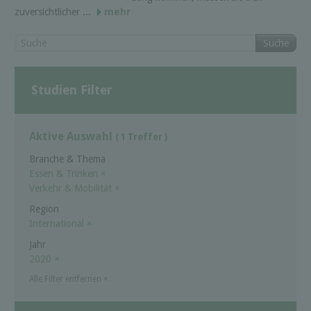
zuversichtlicher ...
mehr
Suche
Studien Filter
Aktive Auswahl
( 1 Treffer )
Branche & Thema
Essen & Trinken
×
Verkehr & Mobilität
×
Region
International
×
Jahr
2020
×
Alle Filter entfernen
×