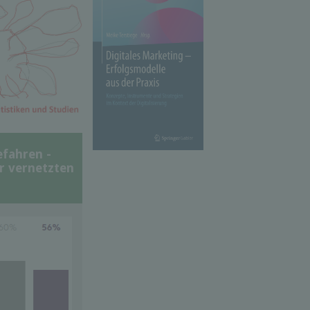
efahren -
er vernetzten