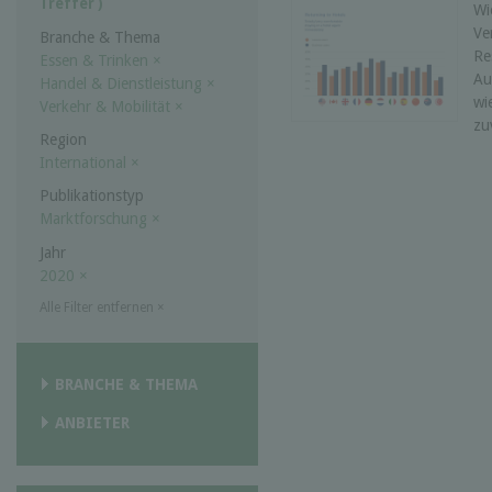
Treffer )
Wi
Ve
Branche & Thema
Re
Essen & Trinken
×
Au
Handel & Dienstleistung
×
wi
Verkehr & Mobilität
×
zu
Region
International
×
Publikationstyp
Marktforschung
×
Jahr
2020
×
Alle Filter entfernen
×
BRANCHE & THEMA
ANBIETER