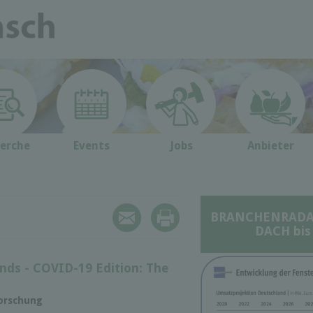
erche
Events
Jobs
Anbieter
BRANCHENRADAR 
DACH bis
nds - COVID-19 Edition: The
forschung