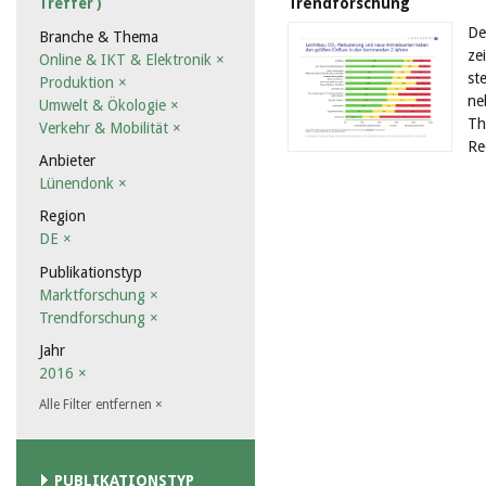
Trendforschung
Treffer )
De
Branche & Thema
ze
Online & IKT & Elektronik
×
st
Produktion
×
ne
Umwelt & Ökologie
×
Th
Verkehr & Mobilität
×
Re
Anbieter
Lünendonk
×
Region
DE
×
Publikationstyp
Marktforschung
×
Trendforschung
×
Jahr
2016
×
Alle Filter entfernen
×
PUBLIKATIONSTYP