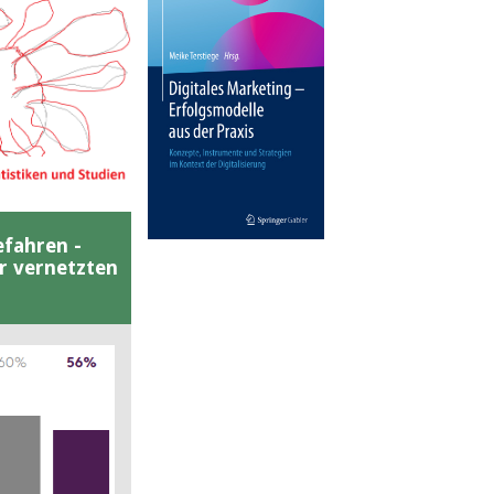
efahren -
er vernetzten