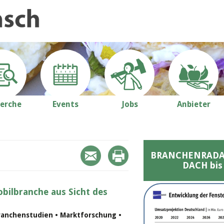
erche
Events
Jobs
Anbieter
BRANCHENRADAR 
DACH bis
bilbranche aus Sicht des
ranchenstudien • Marktforschung •