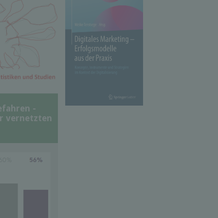
efahren -
er vernetzten