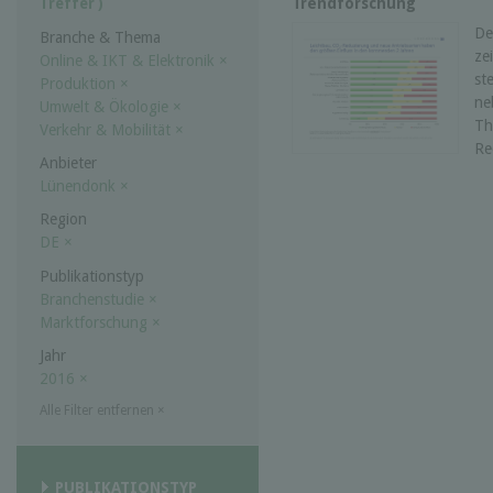
Trendforschung
Treffer )
De
Branche & Thema
ze
Online & IKT & Elektronik
×
st
Produktion
×
ne
Umwelt & Ökologie
×
Th
Verkehr & Mobilität
×
Re
Anbieter
Lünendonk
×
Region
DE
×
Publikationstyp
Branchenstudie
×
Marktforschung
×
Jahr
2016
×
Alle Filter entfernen
×
PUBLIKATIONSTYP