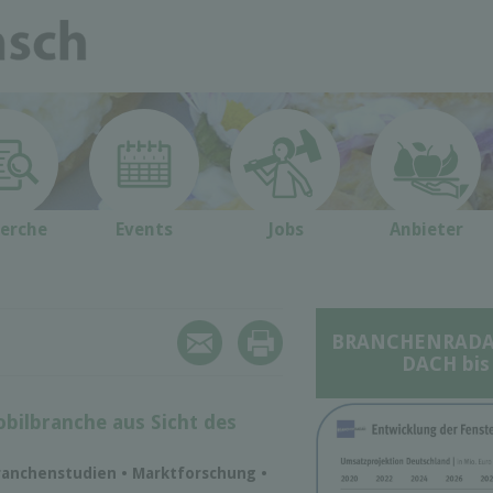
erche
Events
Jobs
Anbieter
BRANCHENRADAR 
DACH bis
bilbranche aus Sicht des
ranchenstudien • Marktforschung •