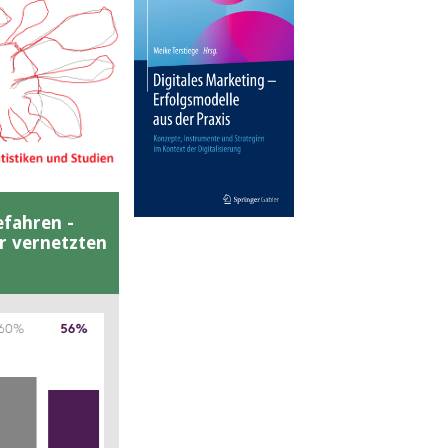
efahren -
er vernetzten