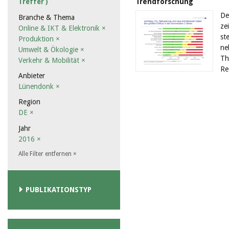
Trendforschung
Treffer )
De
Branche & Thema
ze
Online & IKT & Elektronik
×
st
Produktion
×
ne
Umwelt & Ökologie
×
Th
Verkehr & Mobilität
×
Re
Anbieter
Lünendonk
×
Region
DE
×
Jahr
2016
×
Alle Filter entfernen
×
PUBLIKATIONSTYP