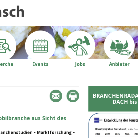
erche
Events
Jobs
Anbieter
BRANCHENRADAR 
DACH bis
bilbranche aus Sicht des
ranchenstudien • Marktforschung •