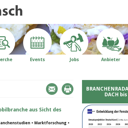
erche
Events
Jobs
Anbieter
BRANCHENRADAR 
DACH bis
bilbranche aus Sicht des
ranchenstudien • Marktforschung •