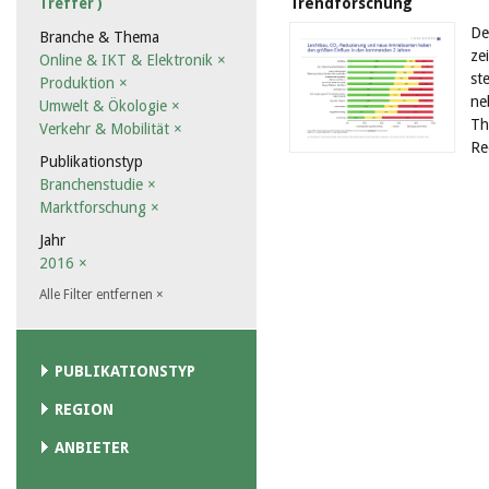
Trendforschung
Treffer )
De
Branche & Thema
ze
Online & IKT & Elektronik
×
st
Produktion
×
ne
Umwelt & Ökologie
×
Th
Verkehr & Mobilität
×
Re
Publikationstyp
Branchenstudie
×
Marktforschung
×
Jahr
2016
×
Alle Filter entfernen
×
PUBLIKATIONSTYP
REGION
ANBIETER