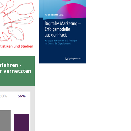
efahren -
er vernetzten