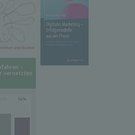
efahren -
er vernetzten