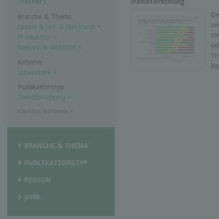
Trendforschung
Treffer )
De
Branche & Thema
ze
Online & IKT & Elektronik
×
st
Produktion
×
ne
Verkehr & Mobilität
×
Th
Anbieter
Re
Lünendonk
×
Publikationstyp
Trendforschung
×
Alle Filter entfernen
×
BRANCHE & THEMA
PUBLIKATIONSTYP
REGION
JAHR