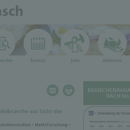
erche
Events
Jobs
Anbieter
BRANCHENRADAR 
DACH bis
bilbranche aus Sicht des
ranchenstudien • Marktforschung •