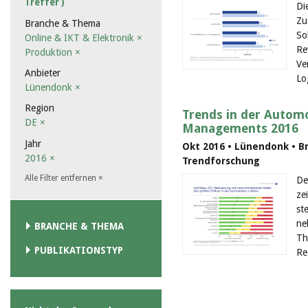
Treffer )
Di
Zu
Branche & Thema
So
Online & IKT & Elektronik
×
Re
Produktion
×
Ve
Anbieter
Lo
Lünendonk
×
Region
Trends in der Automo
DE
×
Managements 2016
Jahr
Okt 2016 • Lünendonk • B
2016
×
Trendforschung
Alle Filter entfernen
×
De
ze
st
ne
BRANCHE & THEMA
Th
PUBLIKATIONSTYP
Re