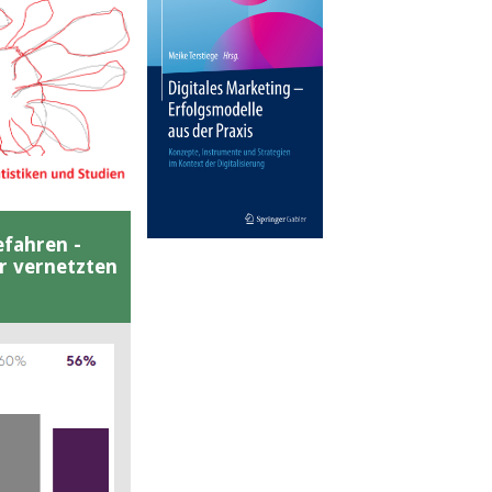
efahren -
er vernetzten