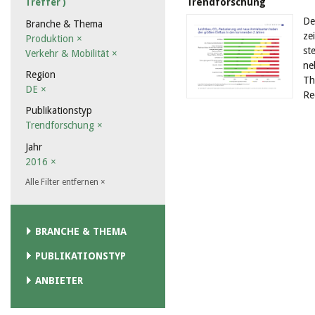
Trendforschung
Treffer )
De
Branche & Thema
ze
Produktion
×
st
Verkehr & Mobilität
×
ne
Region
Th
DE
×
Re
Publikationstyp
Trendforschung
×
Jahr
2016
×
Alle Filter entfernen
×
BRANCHE & THEMA
PUBLIKATIONSTYP
ANBIETER