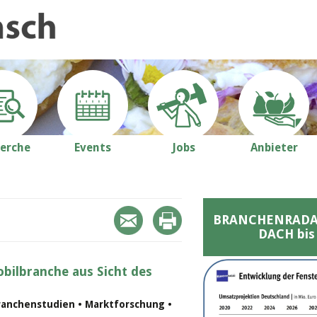
erche
Events
Jobs
Anbieter
BRANCHENRADAR 
DACH bis
bilbranche aus Sicht des
ranchenstudien • Marktforschung •