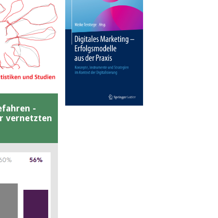
efahren -
er vernetzten