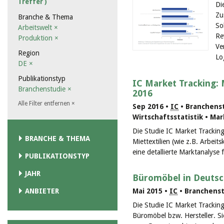
Treffer )
Di
Zu
Branche & Thema
So
Arbeitswelt
×
Re
Produktion
×
Ve
Region
Lo
DE
×
Publikationstyp
IC Market Tracking: 
Branchenstudie
×
2016
Alle Filter entfernen
×
Sep 2016 •
IC
• Branchenst
Wirtschaftsstatistik • Ma
Die Studie IC Market Tracking 
BRANCHE & THEMA
Miettextilien (wie z.B. Arbeits
eine detallierte Marktanalyse
PUBLIKATIONSTYP
JAHR
Büromöbel in Deutsc
Mai 2015 •
IC
• Branchenst
ANBIETER
Die Studie IC Market Trackin
Büromöbel bzw. Hersteller. Si