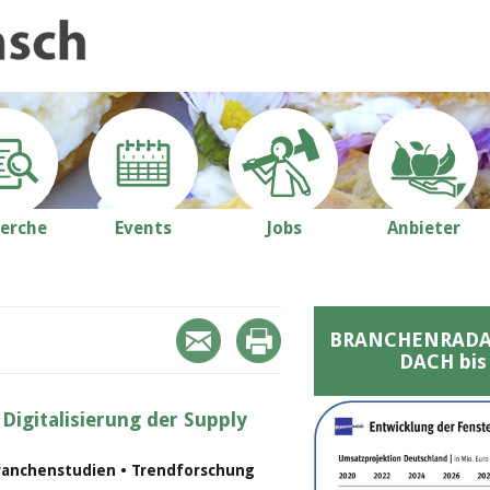
erche
Events
Jobs
Anbieter
BRANCHENRADAR 
DACH bis
 Digitalisierung der Supply
ranchenstudien • Trendforschung