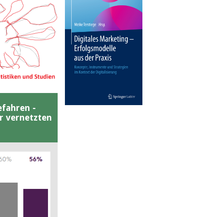
efahren -
er vernetzten