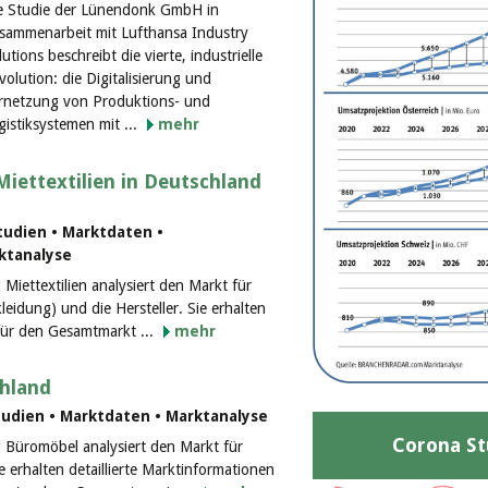
e Studie der Lünendonk GmbH in
sammenarbeit mit Lufthansa Industry
lutions beschreibt die vierte, industrielle
volution: die Digitalisierung und
rnetzung von Produktions- und
gistiksystemen mit ...
mehr
Miettextilien in Deutschland
udien • Marktdaten •
rktanalyse
Miettextilien analysiert den Markt für
kleidung) und die Hersteller. Sie erhalten
 für den Gesamtmarkt ...
mehr
hland
udien • Marktdaten • Marktanalyse
Corona St
g Büromöbel analysiert den Markt für
e erhalten detaillierte Marktinformationen