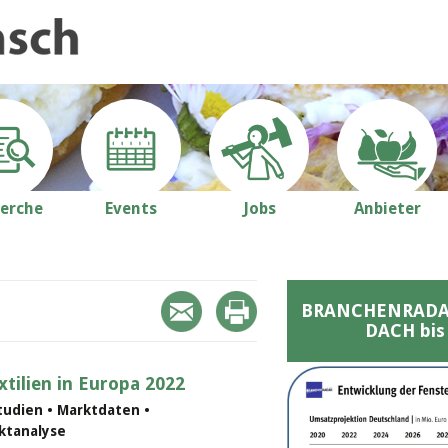
erche
Events
Jobs
Anbieter
BRANCHENRADAR 
DACH bis
tilien in Europa 2022
udien • Marktdaten •
rktanalyse