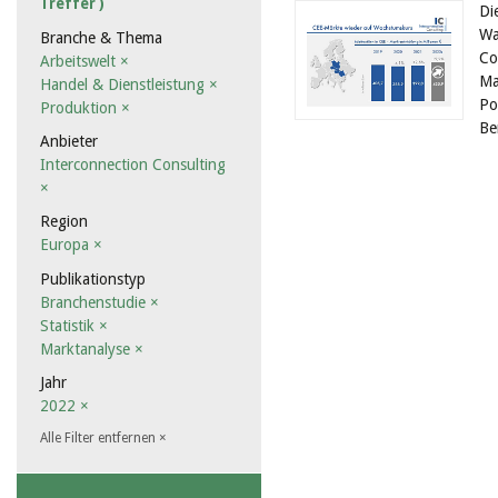
Treffer )
Di
Wa
Branche & Thema
Co
Arbeitswelt
×
Ma
Handel & Dienstleistung
×
Po
Produktion
×
Be
Anbieter
Interconnection Consulting
×
Region
Europa
×
Publikationstyp
Branchenstudie
×
Statistik
×
Marktanalyse
×
Jahr
2022
×
Alle Filter entfernen
×