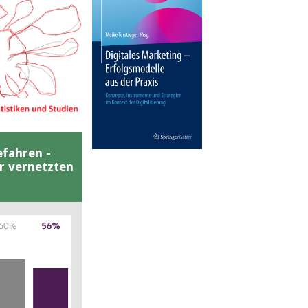
efahren -
er vernetzten