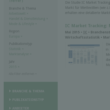
Treffer )
Die Studie IC Market Tracking 
Markt für Miettextilien (wie z.
Branche & Thema
erhalten eine detallierte Markt
Arbeitswelt
×
Handel & Dienstleistung
×
Mode & Lifestyle
×
IC Market Tracking: 
Region
Mai 2015 •
IC
• Branchenst
Europa
×
Wirtschaftsstatistik • Ma
Publikationstyp
Di
Statistik
×
in
Marktanalyse
×
Mi
die
Jahr
Ma
2015
×
Alle Filter entfernen
×
BRANCHE & THEMA
PUBLIKATIONSTYP
ANBIETER