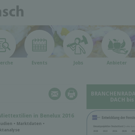
erche
Events
Jobs
Anbieter
BRANCHENRADAR 
DACH bis
Miettextilien in Benelux 2016
udien • Marktdaten •
rktanalyse