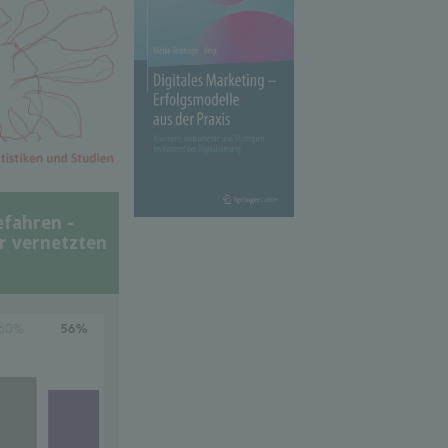
efahren -
er vernetzten