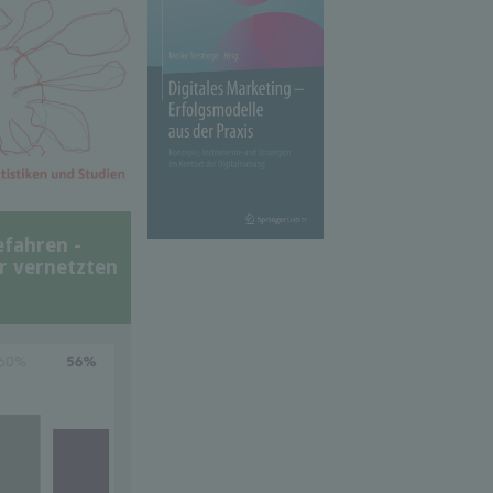
efahren -
er vernetzten