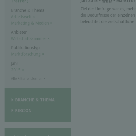
Jan 2015 •
WKO
• Marktfo
Treffer )
Ziel der Umfrage war es, meh
Branche & Thema
die Bedürfnisse der einzelnen 
Arbeitswelt
×
beleuchtet die wirtschaftliche 
Marketing & Medien
×
Anbieter
Wirtschaftskammer
×
Publikationstyp
Marktforschung
×
Jahr
2015
×
Alle Filter entfernen
×
BRANCHE & THEMA
REGION