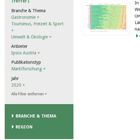
Treffer )
In
We
Branche & Thema
Um
Gastronomie
×
Lä
Tourismus, Freizeit & Sport
na
×
Umwelt & Ökologie
×
Anbieter
Ipsos Austria
×
Publikationstyp
Marktforschung
×
Jahr
2020
×
Alle Filter entfernen
×
BRANCHE & THEMA
REGION