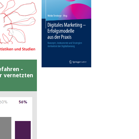
efahren -
er vernetzten