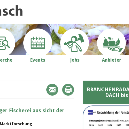
erche
Events
Jobs
Anbieter
BRANCHENRADAR 
DACH bis
er Fischerei aus sicht der
• Marktforschung