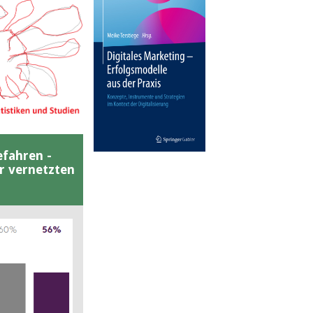
efahren -
er vernetzten