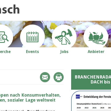
erche
Events
Jobs
Anbieter
BRANCHENRADAR 
DACH bis
uppen nach Konsumverhalten,
gen, sozialer Lage weltweit