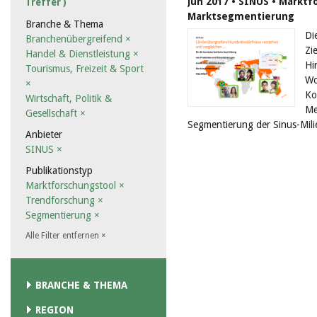
Jun 2017 • SINUS • Marktf
Treffer )
Marktsegmentierung
Branche & Thema
Di
Branchenübergreifend
×
Zi
Handel & Dienstleistung
×
Hi
Tourismus, Freizeit & Sport
Wo
×
Ko
Wirtschaft, Politik &
Me
Gesellschaft
×
Segmentierung der Sinus-Mili
Anbieter
SINUS
×
Publikationstyp
Marktforschungstool
×
Trendforschung
×
Segmentierung
×
Alle Filter entfernen
×
BRANCHE & THEMA
REGION