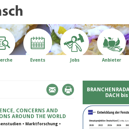
erche
Events
Jobs
Anbieter
BRANCHENRADAR 
DACH bis
ENCE, CONCERNS AND
IONS AROUND THE WORLD
chenstudien • Marktforschung •