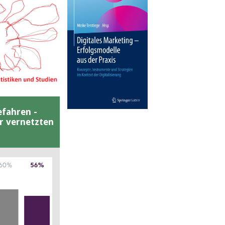
efahren -
er vernetzten