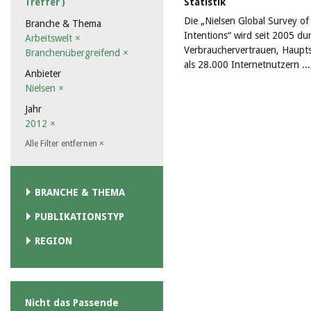
Statistik
Treffer )
Die „Nielsen Global Survey 
Branche & Thema
Intentions“ wird seit 2005 du
Arbeitswelt
×
Verbrauchervertrauen, Haupt
Branchenübergreifend
×
als 28.000 Internetnutzern ..
Anbieter
Nielsen
×
Jahr
2012
×
Alle Filter entfernen
×
BRANCHE & THEMA
PUBLIKATIONSTYP
REGION
Nicht das Passende