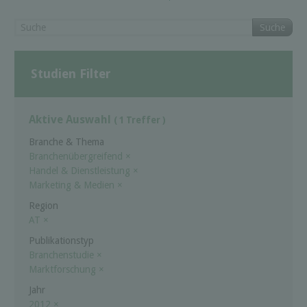
Suche
Studien Filter
Aktive Auswahl
( 1 Treffer )
Branche & Thema
Branchenübergreifend
×
Handel & Dienstleistung
×
Marketing & Medien
×
Region
AT
×
Publikationstyp
Branchenstudie
×
Marktforschung
×
Jahr
2012
×