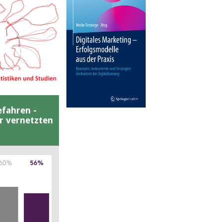
efahren -
er vernetzten