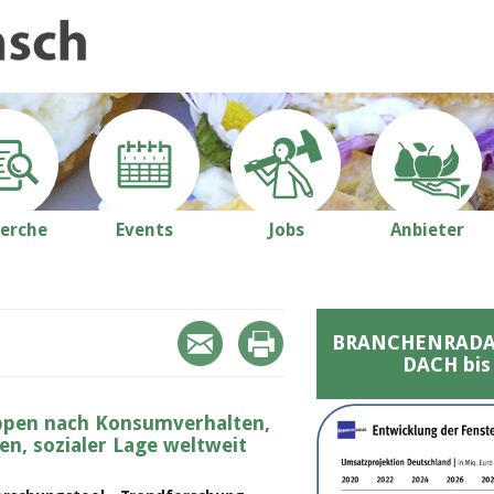
erche
Events
Jobs
Anbieter
BRANCHENRADAR 
DACH bis
uppen nach Konsumverhalten,
gen, sozialer Lage weltweit