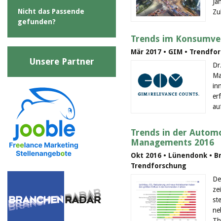
Ja
Nicht das Passende
Zu
gefunden?
Trends im Konsumve
Mär 2017 • GIM • Trendfor
Unsere Partner
Dr
Ma
in
er
au
Trends in der Automo
Managements 2016
Okt 2016 • Lünendonk • B
Trendforschung
De
ze
st
ne
Th