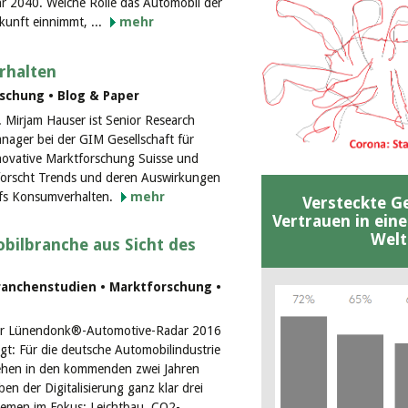
hr 2040. Welche Rolle das Automobil der
kunft einnimmt, ...
mehr
rhalten
schung • Blog & Paper
. Mirjam Hauser ist Senior Research
nager bei der GIM Gesellschaft für
novative Marktforschung Suisse und
forscht Trends und deren Auswirkungen
fs Konsumverhalten.
mehr
Versteckte G
Vertrauen in ein
Welt
bilbranche aus Sicht des
ranchenstudien • Marktforschung •
r Lünendonk®-Automotive-Radar 2016
igt: Für die deutsche Automobilindustrie
ehen in den kommenden zwei Jahren
ben der Digitalisierung ganz klar drei
emen im Fokus: Leichtbau, CO2-