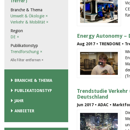
Treffer )
Vi
CE
Branche & Thema
fü
Umwelt & Ökologie
×
Verkehr & Mobilität
×
Region
Energy Autonomy – D
DE
×
Aug 2017 • TRENDONE • T
Publikationstyp
Wi
Trendforschung
×
En
Alle Filter entfernen
×
Ma
de
(T
BRANCHE & THEMA
Trendstudie Verkehr 
PUBLIKATIONSTYP
Deutschland
JAHR
Jun 2017 • ADAC • Marktf
ANBIETER
Di
Me
un