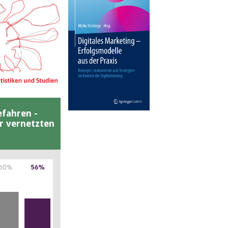
efahren -
er vernetzten