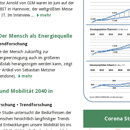
ctor Arnold von GIM waren im Juni auf der
BIT in Hannover, der weltgrößten Messe
r IT. Im Interview ...
mehr
er Mensch als Energiequelle
rendforschung
e der Mensch zukünftig zur
ergieerzeugung auch im größeren
ßstab herangezogen werden kann, zeigt
r Artikel von Sebastian Metzner
rendone).
mehr
und Mobilität 2040 in
orschung • Trendforschung
e Studie untersucht die Bedürfnissen der
Corona St
nschen hinsichtlich langfristiger Trends
d Entwicklungen unsere Mobilität bis ins