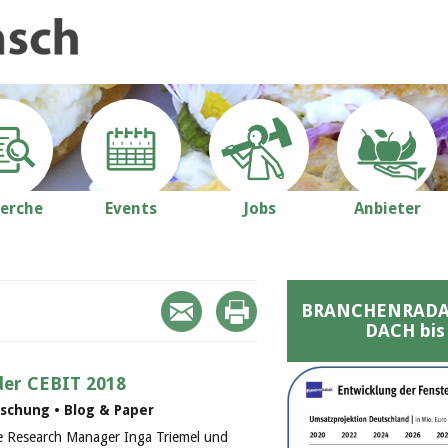
erche
Events
Jobs
Anbieter
BRANCHENRADAR 
DACH bis
der CEBIT 2018
rschung • Blog & Paper
e Research Manager Inga Triemel und