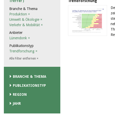
Trendforschung
Treffer )
De
Branche & Thema
ze
Produktion
×
st
Umwelt & Ökologie
×
ne
Verkehr & Mobilität
×
Th
Anbieter
Re
Lünendonk
×
Publikationstyp
Trendforschung
×
Alle Filter entfernen
×
BRANCHE & THEMA
PUBLIKATIONSTYP
REGION
JAHR