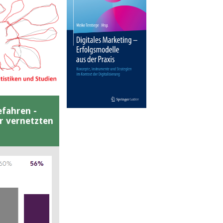
efahren -
er vernetzten