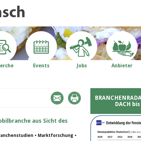
erche
Events
Jobs
Anbieter
BRANCHENRADAR 
DACH bis
bilbranche aus Sicht des
ranchenstudien • Marktforschung •