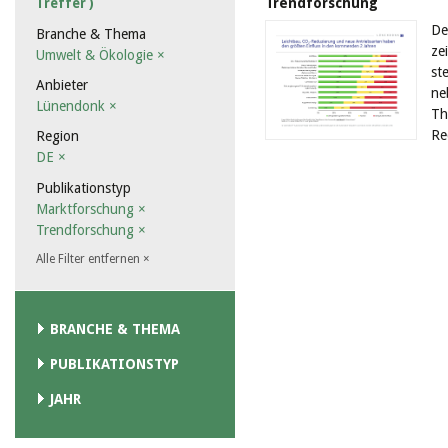
Trendforschung
Treffer )
De
Branche & Thema
ze
Umwelt & Ökologie
×
st
Anbieter
ne
Lünendonk
×
Th
Re
Region
DE
×
Publikationstyp
Marktforschung
×
Trendforschung
×
Alle Filter entfernen
×
BRANCHE & THEMA
PUBLIKATIONSTYP
JAHR