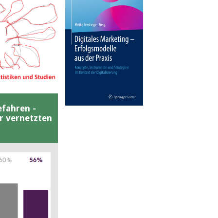
efahren -
er vernetzten