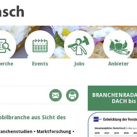
erche
Events
Jobs
Anbieter
BRANCHENRADAR 
DACH bis
bilbranche aus Sicht des
ranchenstudien • Marktforschung •