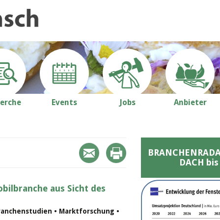
erche
Events
Jobs
Anbieter
BRANCHENRADAR 
DACH bis
bilbranche aus Sicht des
ranchenstudien • Marktforschung •