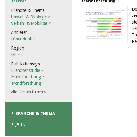
Trendforschung
Treffer )
De
Branche & Thema
ze
Umwelt & Ökologie
×
st
Verkehr & Mobilität
×
ne
Anbieter
Th
Lünendonk
×
Re
Region
DE
×
Publikationstyp
Branchenstudie
×
Marktforschung
×
Trendforschung
×
Alle Filter entfernen
×
BRANCHE & THEMA
JAHR