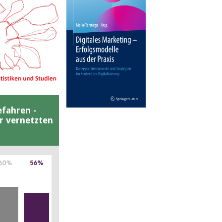
efahren -
er vernetzten