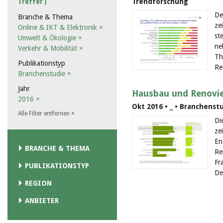
Trendforschung
Treffer )
De
Branche & Thema
ze
Online & IKT & Elektronik
×
st
Umwelt & Ökologie
×
ne
Verkehr & Mobilität
×
Th
Publikationstyp
Re
Branchenstudie
×
Jahr
Hausbau und Renovie
2016
×
Okt 2016 •
_
• Branchenstu
Alle Filter entfernen
×
Di
ze
En
BRANCHE & THEMA
Re
Fr
PUBLIKATIONSTYP
De
REGION
ANBIETER