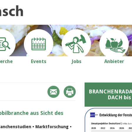
erche
Events
Jobs
Anbieter
BRANCHENRADAR 
DACH bis
bilbranche aus Sicht des
ranchenstudien • Marktforschung •