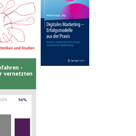
efahren -
er vernetzten