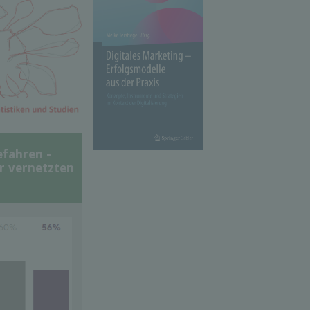
efahren -
er vernetzten