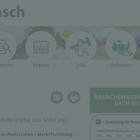
erche
Events
Jobs
Anbieter
BRANCHENRADAR 
DACH bis
bilbranche aus Sicht des
ranchenstudien • Marktforschung •