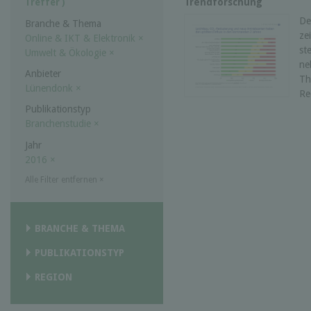
Trendforschung
Treffer )
De
Branche & Thema
ze
Online & IKT & Elektronik
×
st
Umwelt & Ökologie
×
ne
Anbieter
Th
Lünendonk
×
Re
Publikationstyp
Branchenstudie
×
Jahr
2016
×
Alle Filter entfernen
×
BRANCHE & THEMA
PUBLIKATIONSTYP
REGION