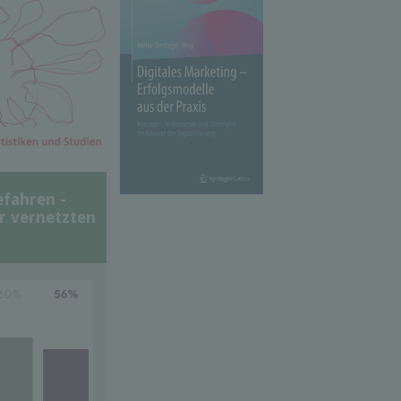
efahren -
er vernetzten