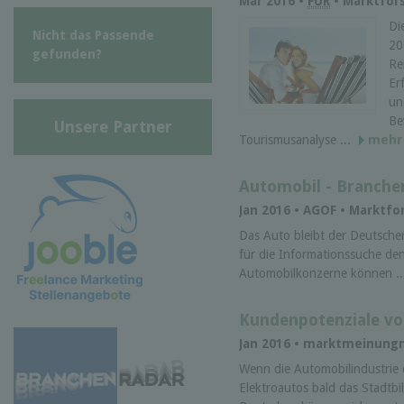
Mär 2016 •
FUR
• Marktfor
Di
Nicht das Passende
20
gefunden?
Re
Er
un
Be
Unsere Partner
Tourismusanalyse ...
mehr
Automobil - Branche
Jan 2016 • AGOF • Marktf
Das Auto bleibt der Deutschen
für die Informationssuche de
Automobilkonzerne können .
Kundenpotenziale vo
Jan 2016 • marktmeinung
Wenn die Automobilindustrie
Elektroautos bald das Stadtb