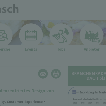
erche
Events
Jobs
Anbieter
BRANCHENRADAR 
DACH bis
denzentriertes Design von
ility, Customer Experience •