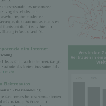
schung
e Tourismusstudie "RA Reiseanalyse
16" zeig das Urlaubs- und
iseverhaltens, die Urlaubsreise-
fahrungen, die Urlaubsmotive,-interessen
d Trends und die Reiseabsichten der
völkerung in Deutschland. Die
npotenziale im Internet
Versteckte G
orschung
Vertrauen in ein
Welt
 liebstes Kind – auch im Internet. Das gilt
n Kauf oder das Mieten eines Automobils.
..
mehr
n Elektroautos
mensch • Pressemeldung
 die Kundenwünsche ernst nimmt, könnten
ild prägen. Knapp 70 Prozent der