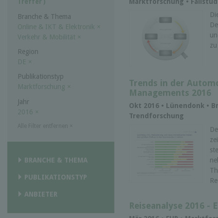
Marktforschung • Fallstud
Treffer )
Di
Branche & Thema
De
Online & IKT & Elektronik
×
un
Verkehr & Mobilität
×
zu
Region
DE
×
Publikationstyp
Trends in der Automo
Marktforschung
×
Managements 2016
Jahr
Okt 2016 • Lünendonk • B
2016
×
Trendforschung
Alle Filter entfernen
×
De
ze
st
BRANCHE & THEMA
ne
Th
PUBLIKATIONSTYP
Re
ANBIETER
Reiseanalyse 2016 - 