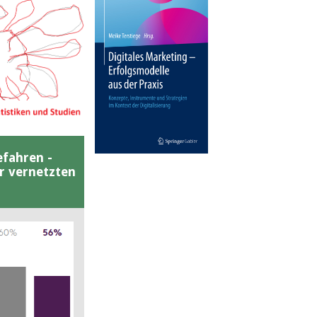
efahren -
er vernetzten