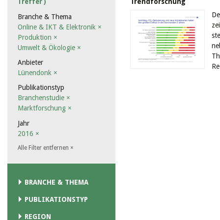
Trendforschung
Treffer )
De
Branche & Thema
ze
Online & IKT & Elektronik
×
st
Produktion
×
ne
Umwelt & Ökologie
×
Th
Anbieter
Re
Lünendonk
×
Publikationstyp
Branchenstudie
×
Marktforschung
×
Jahr
2016
×
Alle Filter entfernen
×
BRANCHE & THEMA
PUBLIKATIONSTYP
REGION