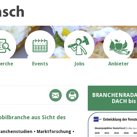
erche
Events
Jobs
Anbieter
BRANCHENRADAR 
DACH bis
bilbranche aus Sicht des
ranchenstudien • Marktforschung •