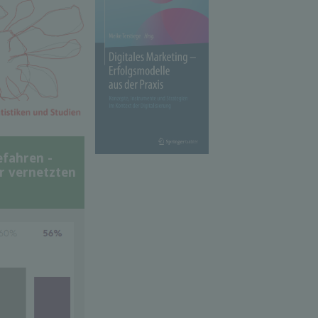
efahren -
er vernetzten