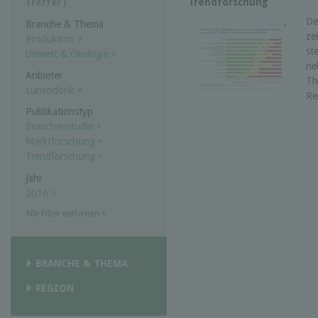
Trendforschung
Treffer )
De
Branche & Thema
ze
Produktion
×
st
Umwelt & Ökologie
×
ne
Anbieter
Th
Lünendonk
×
Re
Publikationstyp
Branchenstudie
×
Marktforschung
×
Trendforschung
×
Jahr
2016
×
Alle Filter entfernen
×
BRANCHE & THEMA
REGION