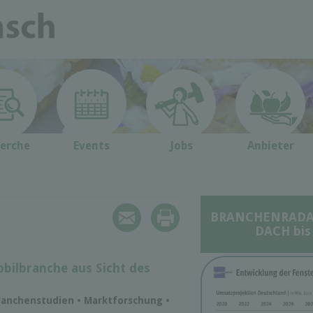
erche
Events
Jobs
Anbieter
BRANCHENRADAR 
DACH bis
bilbranche aus Sicht des
ranchenstudien • Marktforschung •