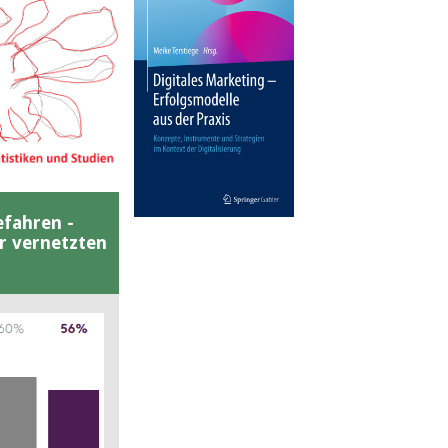
efahren -
er vernetzten