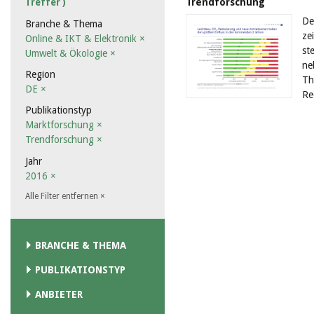
Trendforschung
Treffer )
De
Branche & Thema
ze
Online & IKT & Elektronik
×
st
Umwelt & Ökologie
×
ne
Region
Th
DE
×
Re
Publikationstyp
Marktforschung
×
Trendforschung
×
Jahr
2016
×
Alle Filter entfernen
×
BRANCHE & THEMA
PUBLIKATIONSTYP
ANBIETER