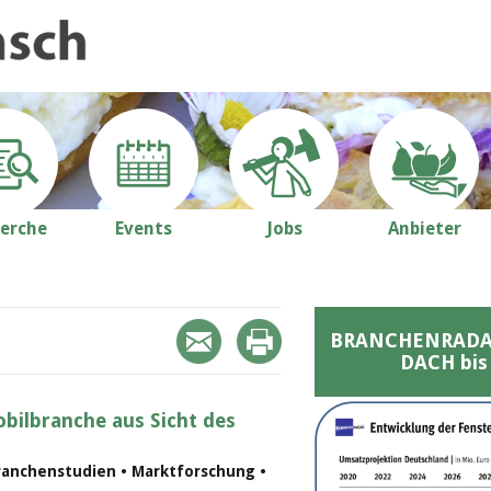
erche
Events
Jobs
Anbieter
BRANCHENRADAR 
DACH bis
bilbranche aus Sicht des
ranchenstudien • Marktforschung •