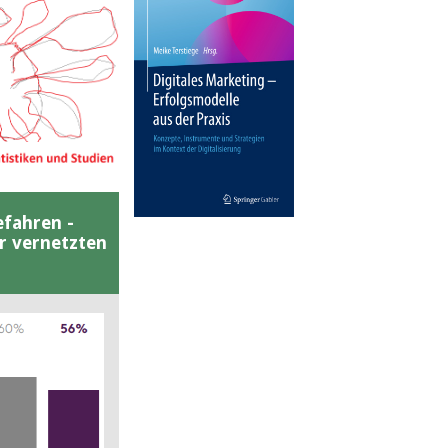
efahren -
er vernetzten