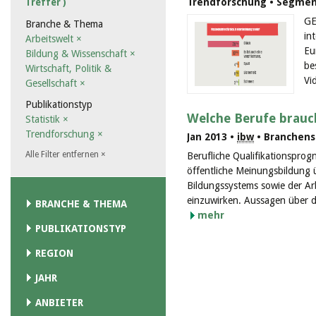
Trendforschung • Segment
Treffer )
GE
Branche & Thema
in
Arbeitswelt
×
Eu
Bildung & Wissenschaft
×
be
Wirtschaft, Politik &
Vi
Gesellschaft
×
Publikationstyp
Welche Berufe brauc
Statistik
×
Trendforschung
×
Jan 2013 •
ibw
• Branchenst
Alle Filter entfernen
×
Berufliche Qualifikationsprog
öffentliche Meinungsbildung 
Bildungssystems sowie der Arb
einzuwirken. Aussagen über de
BRANCHE & THEMA
mehr
PUBLIKATIONSTYP
REGION
JAHR
ANBIETER