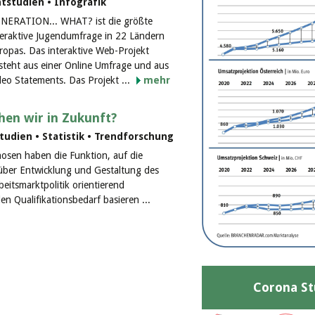
studien • Infografik
NERATION... WHAT? ist die größte
teraktive Jugendumfrage in 22 Ländern
ropas. Das interaktive Web-Projekt
steht aus einer Online Umfrage und aus
deo Statements. Das Projekt ...
mehr
hen wir in Zukunft?
udien • Statistik • Trendforschung
nosen haben die Funktion, auf die
über Entwicklung und Gestaltung des
eitsmarktpolitik orientierend
n Qualifikationsbedarf basieren ...
Corona St