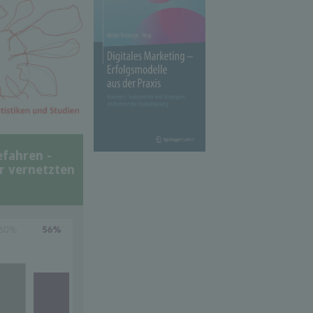
efahren -
er vernetzten