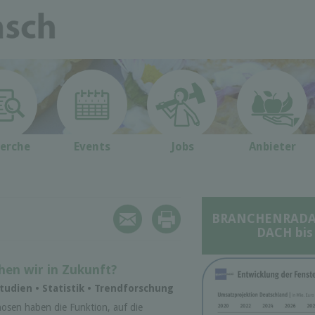
erche
Events
Jobs
Anbieter
BRANCHENRADAR 
DACH bis
hen wir in Zukunft?
udien • Statistik • Trendforschung
nosen haben die Funktion, auf die