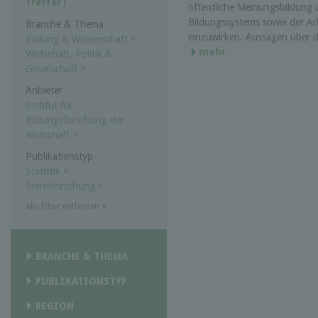
Treffer )
öffentliche Meinungsbildung 
Bildungssystems sowie der Arb
Branche & Thema
einzuwirken. Aussagen über de
Bildung & Wissenschaft
×
mehr
Wirtschaft, Politik &
Gesellschaft
×
Anbieter
Institut für
Bildungsforschung der
Wirtschaft
×
Publikationstyp
Statistik
×
Trendforschung
×
Alle Filter entfernen
×
BRANCHE & THEMA
PUBLIKATIONSTYP
REGION