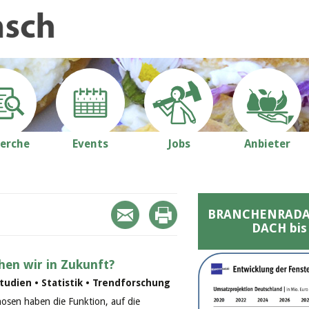
erche
Events
Jobs
Anbieter
BRANCHENRADAR 
DACH bis
hen wir in Zukunft?
udien • Statistik • Trendforschung
nosen haben die Funktion, auf die