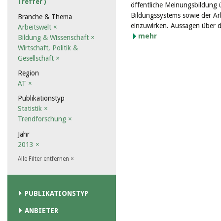
Treffer )
öffentliche Meinungsbildung 
Bildungssystems sowie der Arb
Branche & Thema
einzuwirken. Aussagen über de
Arbeitswelt
×
mehr
Bildung & Wissenschaft
×
Wirtschaft, Politik &
Gesellschaft
×
Region
AT
×
Publikationstyp
Statistik
×
Trendforschung
×
Jahr
2013
×
Alle Filter entfernen
×
PUBLIKATIONSTYP
ANBIETER