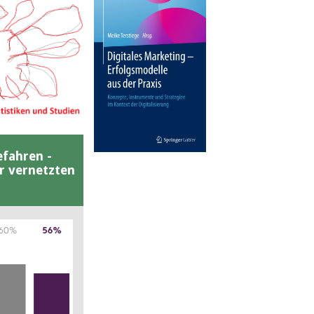
efahren -
er vernetzten