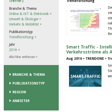
Trendforschung
Treffer )
De
Branche & Thema
ze
Online & IKT & Elektronik
×
st
Umwelt & Ökologie
×
ne
Verkehr & Mobilität
×
Th
Publikationstyp
Re
Trendforschung
×
Jahr
Smart Traffic - Intel
2016
×
Verkehrsströme als 
Alle Filter entfernen
×
Aug 2016 • TRENDONE • T
Sm
St
BRANCHE & THEMA
wi
PUBLIKATIONSTYP
REGION
ANBIETER