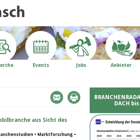
erche
Events
Jobs
Anbieter
BRANCHENRADAR 
DACH bis
bilbranche aus Sicht des
ranchenstudien • Marktforschung •