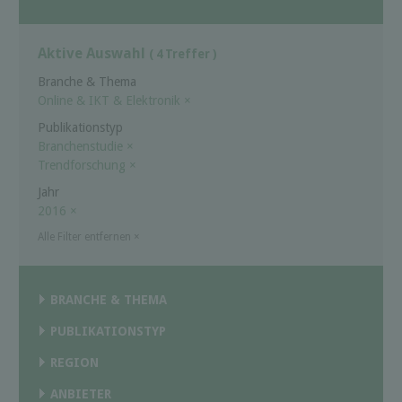
Aktive Auswahl
( 4 Treffer )
Branche & Thema
Online & IKT & Elektronik
×
Publikationstyp
Branchenstudie
×
Trendforschung
×
Jahr
2016
×
Alle Filter entfernen
×
BRANCHE & THEMA
PUBLIKATIONSTYP
REGION
ANBIETER